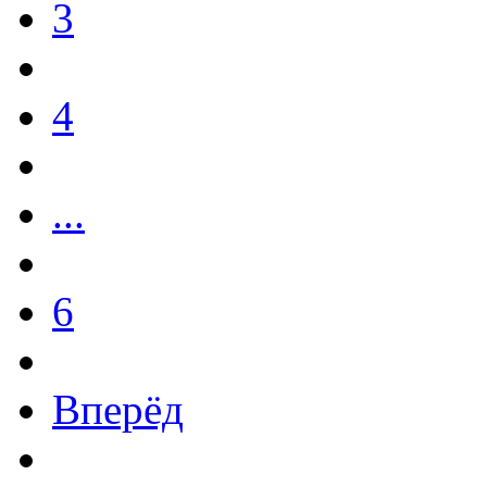
3
4
...
6
Вперёд